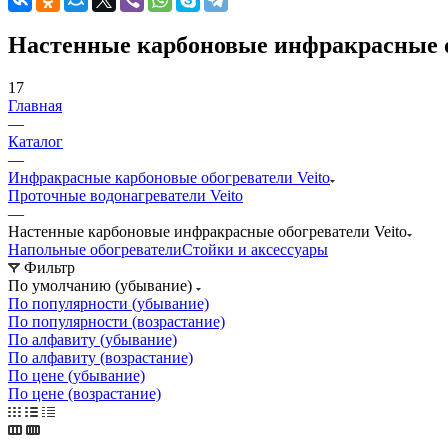
Настенные карбоновые инфракрасные о
17
Главная
—
Каталог
—
Инфракрасные карбоновые обогреватели Veito
Проточные водонагреватели Veito
—
Настенные карбоновые инфракрасные обогреватели Veito
Напольные обогреватели
Стойки и аксессуары
Фильтр
По умолчанию (убывание)
По популярности (убывание)
По популярности (возрастание)
По алфавиту (убывание)
По алфавиту (возрастание)
По цене (убывание)
По цене (возрастание)