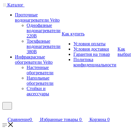
Каталог
Проточные
водонагреватели Veito
Однофазные
водонагреватели
Как купить
220В
Трехфазные
Условия оплаты
водонагреватели
Условия доставки
Как
380В
Гарантия на товар
выбра
Инфракрасные
Политика
обогреватели Veito
конфиденциальности
Настенные
обогреватели
Напольные
обогреватели
Стойки и
аксессуары
Сравнение
0
Избранные товары
0
Корзина
0