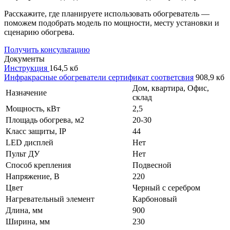
Расскажите, где планируете использовать обогреватель —
поможем подобрать модель по мощности, месту установки и
сценарию обогрева.
Получить консультацию
Документы
Инструкция
164,5 кб
Инфракрасные обогреватели сертификат соответсвия
908,9 кб
Дом, квартира, Офис,
Назначение
склад
Мощность, кВт
2,5
Площадь обогрева, м2
20-30
Класс защиты, IP
44
LED дисплей
Нет
Пульт ДУ
Нет
Способ крепления
Подвесной
Напряжение, В
220
Цвет
Черный с серебром
Нагревательный элемент
Карбоновый
Длина, мм
900
Ширина, мм
230