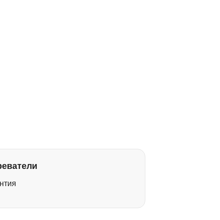
реватели
нтия