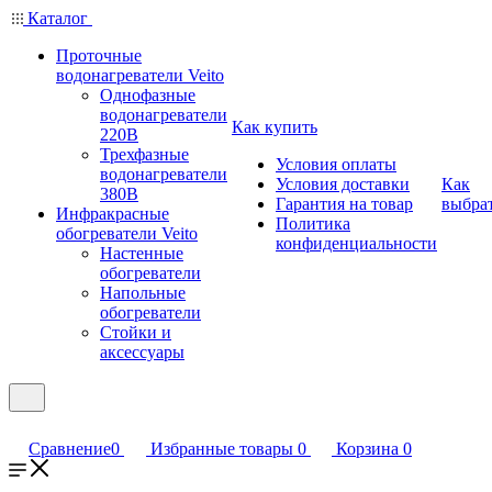
Каталог
Проточные
водонагреватели Veito
Однофазные
водонагреватели
Как купить
220В
Трехфазные
Условия оплаты
водонагреватели
Условия доставки
Как
380В
Гарантия на товар
выбра
Инфракрасные
Политика
обогреватели Veito
конфиденциальности
Настенные
обогреватели
Напольные
обогреватели
Стойки и
аксессуары
Сравнение
0
Избранные товары
0
Корзина
0