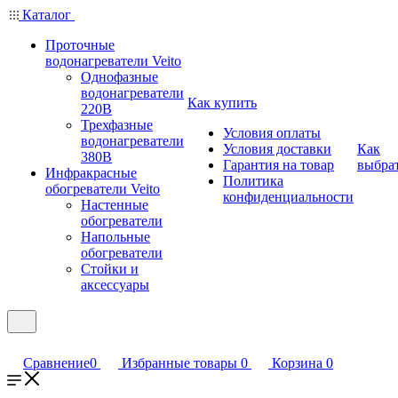
Каталог
Проточные
водонагреватели Veito
Однофазные
водонагреватели
Как купить
220В
Трехфазные
Условия оплаты
водонагреватели
Условия доставки
Как
380В
Гарантия на товар
выбра
Инфракрасные
Политика
обогреватели Veito
конфиденциальности
Настенные
обогреватели
Напольные
обогреватели
Стойки и
аксессуары
Сравнение
0
Избранные товары
0
Корзина
0