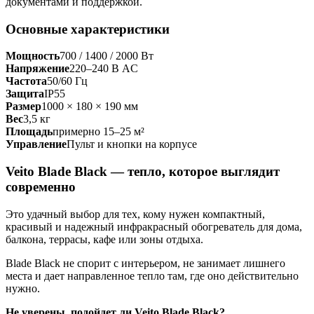
документами и поддержкой.
Основные характеристики
Мощность
700 / 1400 / 2000 Вт
Напряжение
220–240 В AC
Частота
50/60 Гц
Защита
IP55
Размер
1000 × 180 × 190 мм
Вес
3,5 кг
Площадь
примерно 15–25 м²
Управление
Пульт и кнопки на корпусе
Veito Blade Black — тепло, которое выглядит
современно
Это удачный выбор для тех, кому нужен компактный,
красивый и надежный инфракрасный обогреватель для дома,
балкона, террасы, кафе или зоны отдыха.
Blade Black не спорит с интерьером, не занимает лишнего
места и дает направленное тепло там, где оно действительно
нужно.
Не уверены, подойдет ли Veito Blade Black?