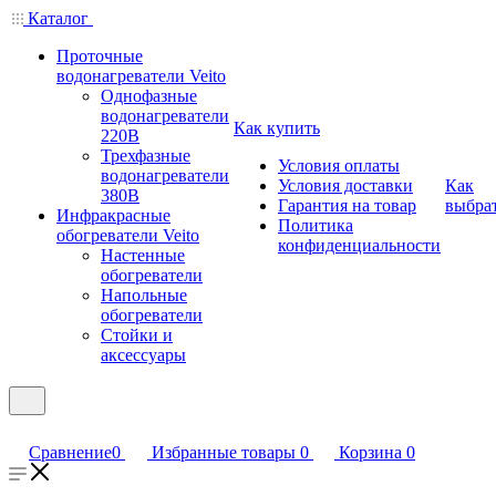
Каталог
Проточные
водонагреватели Veito
Однофазные
водонагреватели
Как купить
220В
Трехфазные
Условия оплаты
водонагреватели
Условия доставки
Как
380В
Гарантия на товар
выбра
Инфракрасные
Политика
обогреватели Veito
конфиденциальности
Настенные
обогреватели
Напольные
обогреватели
Стойки и
аксессуары
Сравнение
0
Избранные товары
0
Корзина
0