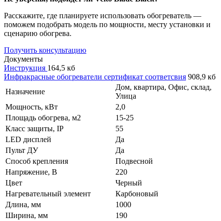
Расскажите, где планируете использовать обогреватель —
поможем подобрать модель по мощности, месту установки и
сценарию обогрева.
Получить консультацию
Документы
Инструкция
164,5 кб
Инфракрасные обогреватели сертификат соответсвия
908,9 кб
Дом, квартира, Офис, склад,
Назначение
Улица
Мощность, кВт
2,0
Площадь обогрева, м2
15-25
Класс защиты, IP
55
LED дисплей
Да
Пульт ДУ
Да
Способ крепления
Подвесной
Напряжение, В
220
Цвет
Черный
Нагревательный элемент
Карбоновый
Длина, мм
1000
Ширина, мм
190