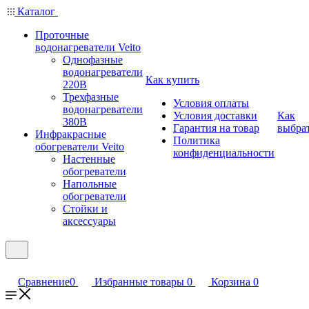
Каталог
Проточные
водонагреватели Veito
Однофазные
водонагреватели
Как купить
220В
Трехфазные
Условия оплаты
водонагреватели
Условия доставки
Как
380В
Гарантия на товар
выбра
Инфракрасные
Политика
обогреватели Veito
конфиденциальности
Настенные
обогреватели
Напольные
обогреватели
Стойки и
аксессуары
Сравнение
0
Избранные товары
0
Корзина
0