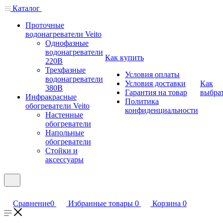
Каталог
Проточные
водонагреватели Veito
Однофазные
водонагреватели
Как купить
220В
Трехфазные
Условия оплаты
водонагреватели
Условия доставки
Как
380В
Гарантия на товар
выбра
Инфракрасные
Политика
обогреватели Veito
конфиденциальности
Настенные
обогреватели
Напольные
обогреватели
Стойки и
аксессуары
Сравнение
0
Избранные товары
0
Корзина
0