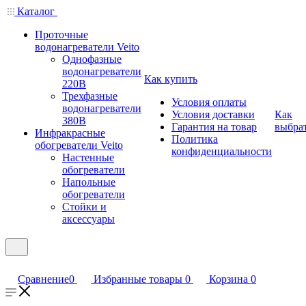
Каталог
Проточные
водонагреватели Veito
Однофазные
водонагреватели
Как купить
220В
Трехфазные
Условия оплаты
водонагреватели
Условия доставки
Как
380В
Гарантия на товар
выбра
Инфракрасные
Политика
обогреватели Veito
конфиденциальности
Настенные
обогреватели
Напольные
обогреватели
Стойки и
аксессуары
Сравнение
0
Избранные товары
0
Корзина
0