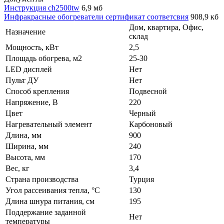
Инструкция ch2500tw
6,9 мб
Инфракрасные обогреватели сертификат соответсвия
908,9 кб
Дом, квартира, Офис,
Назначение
склад
Мощность, кВт
2,5
Площадь обогрева, м2
25-30
LED дисплей
Нет
Пульт ДУ
Нет
Способ крепления
Подвесной
Напряжение, В
220
Цвет
Черный
Нагревательный элемент
Карбоновый
Длина, мм
900
Ширина, мм
240
Высота, мм
170
Вес, кг
3,4
Страна производства
Турция
Угол рассеивания тепла, °C
130
Длина шнура питания, см
195
Поддержание заданной
Нет
температуры