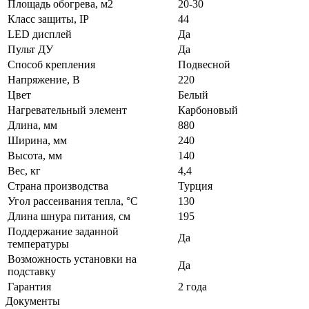
Площадь обогрева, м2
20-30
Класс защиты, IP
44
LED дисплей
Да
Пульт ДУ
Да
Способ крепления
Подвесной
Напряжение, В
220
Цвет
Белый
Нагревательный элемент
Карбоновый
Длина, мм
880
Ширина, мм
240
Высота, мм
140
Вес, кг
4,4
Страна производства
Турция
Угол рассеивания тепла, °C
130
Длина шнура питания, см
195
Поддержание заданной
Да
температуры
Возможность установки на
Да
подставку
Гарантия
2 года
Документы