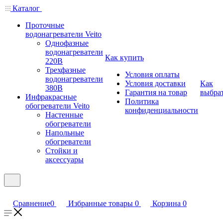
Каталог
Проточные
водонагреватели Veito
Однофазные
водонагреватели
Как купить
220В
Трехфазные
Условия оплаты
водонагреватели
Условия доставки
Как
380В
Гарантия на товар
выбра
Инфракрасные
Политика
обогреватели Veito
конфиденциальности
Настенные
обогреватели
Напольные
обогреватели
Стойки и
аксессуары
Сравнение
0
Избранные товары
0
Корзина
0