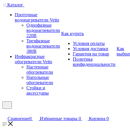
Каталог
Проточные
водонагреватели Veito
Однофазные
водонагреватели
Как купить
220В
Трехфазные
Условия оплаты
водонагреватели
Условия доставки
Как
380В
Гарантия на товар
выбра
Инфракрасные
Политика
обогреватели Veito
конфиденциальности
Настенные
обогреватели
Напольные
обогреватели
Стойки и
аксессуары
Сравнение
0
Избранные товары
0
Корзина
0