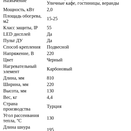
Назначение
Уличные кафе, гостиницы, веранды
Мощность, кВт
2,0
Площадь обогрева,
15-25
м2
Класс защиты, IP
55
LED дисплей
Да
Пульт ДУ
Да
Способ крепления
Подвесной
Напряжение, В
220
Цвет
Черный
Нагревательный
Карбоновый
элемент
Длина, мм
810
Ширина, мм
220
Высота, мм
130
Вес, кг
4,4
Страна
Турция
производства
Угол рассеивания
130
тепла, °C
Длина шнура
195