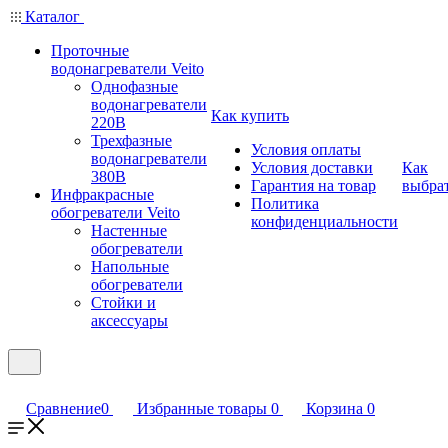
Каталог
Проточные
водонагреватели Veito
Однофазные
водонагреватели
Как купить
220В
Трехфазные
Условия оплаты
водонагреватели
Условия доставки
Как
380В
Гарантия на товар
выбра
Инфракрасные
Политика
обогреватели Veito
конфиденциальности
Настенные
обогреватели
Напольные
обогреватели
Стойки и
аксессуары
Сравнение
0
Избранные товары
0
Корзина
0