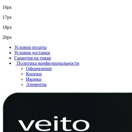
16px
17px
18px
20px
Условия оплаты
Условия доставки
Гарантия на товар
Политика конфидициальности
Оформление
Кнопки
Иконки
Элементы