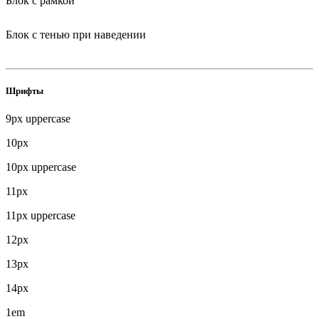
Блок с рамкой
Блок с тенью при наведении
Шрифты
9px uppercase
10px
10px uppercase
11px
11px uppercase
12px
13px
14px
1em