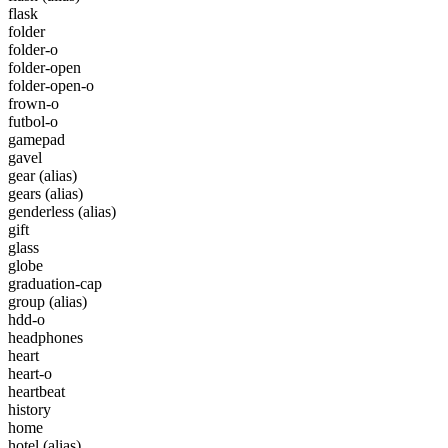
flask
folder
folder-o
folder-open
folder-open-o
frown-o
futbol-o
gamepad
gavel
gear
(alias)
gears
(alias)
genderless
(alias)
gift
glass
globe
graduation-cap
group
(alias)
hdd-o
headphones
heart
heart-o
heartbeat
history
home
hotel
(alias)