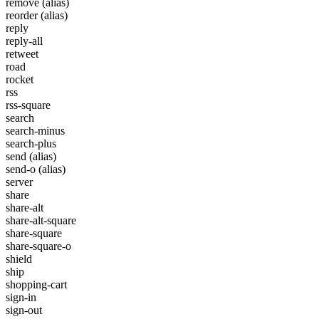
remove
(alias)
reorder
(alias)
reply
reply-all
retweet
road
rocket
rss
rss-square
search
search-minus
search-plus
send
(alias)
send-o
(alias)
server
share
share-alt
share-alt-square
share-square
share-square-o
shield
ship
shopping-cart
sign-in
sign-out