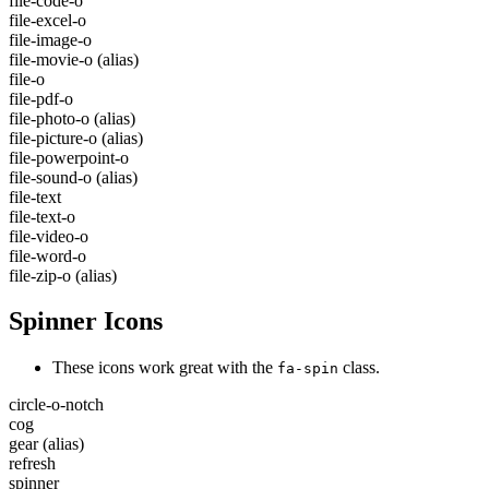
file-code-o
file-excel-o
file-image-o
file-movie-o
(alias)
file-o
file-pdf-o
file-photo-o
(alias)
file-picture-o
(alias)
file-powerpoint-o
file-sound-o
(alias)
file-text
file-text-o
file-video-o
file-word-o
file-zip-o
(alias)
Spinner Icons
These icons work great with the
class.
fa-spin
circle-o-notch
cog
gear
(alias)
refresh
spinner