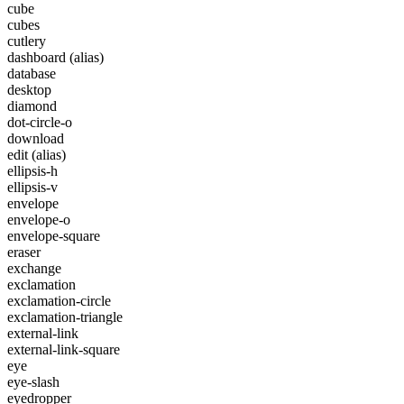
cube
cubes
cutlery
dashboard
(alias)
database
desktop
diamond
dot-circle-o
download
edit
(alias)
ellipsis-h
ellipsis-v
envelope
envelope-o
envelope-square
eraser
exchange
exclamation
exclamation-circle
exclamation-triangle
external-link
external-link-square
eye
eye-slash
eyedropper