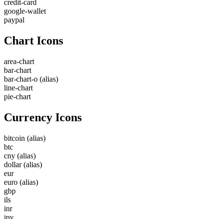
credit-card
google-wallet
paypal
Chart Icons
area-chart
bar-chart
bar-chart-o
(alias)
line-chart
pie-chart
Currency Icons
bitcoin
(alias)
btc
cny
(alias)
dollar
(alias)
eur
euro
(alias)
gbp
ils
inr
jpy