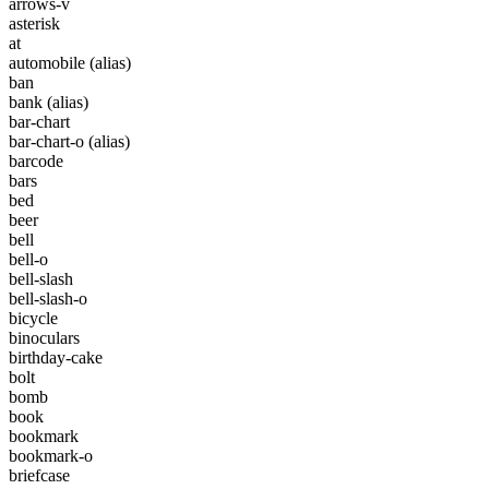
arrows-v
asterisk
at
automobile
(alias)
ban
bank
(alias)
bar-chart
bar-chart-o
(alias)
barcode
bars
bed
beer
bell
bell-o
bell-slash
bell-slash-o
bicycle
binoculars
birthday-cake
bolt
bomb
book
bookmark
bookmark-o
briefcase