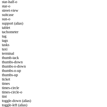
star-half-o
star-o
street-view
suitcase
sun-o
support
(alias)
tablet
tachometer
tag
tags
tasks
taxi
terminal
thumb-tack
thumbs-down
thumbs-o-down
thumbs-o-up
thumbs-up
ticket
times
times-circle
times-circle-o
tint
toggle-down
(alias)
toggle-left
(alias)