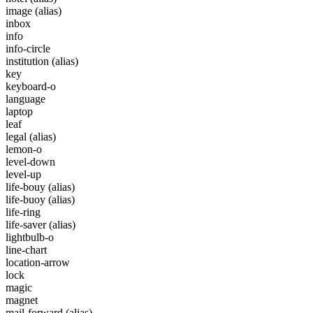
image
(alias)
inbox
info
info-circle
institution
(alias)
key
keyboard-o
language
laptop
leaf
legal
(alias)
lemon-o
level-down
level-up
life-bouy
(alias)
life-buoy
(alias)
life-ring
life-saver
(alias)
lightbulb-o
line-chart
location-arrow
lock
magic
magnet
mail-forward
(alias)