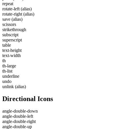
repeat
rotate-left
(alias)
rotate-right
(alias)
save
(alias)
scissors
strikethrough
subscript
superscript
table
text-height
text-width
th
th-large
th-list
underline
undo
unlink
(alias)
Directional Icons
angle-double-down
angle-double-left
angle-double-right
angle-double-up