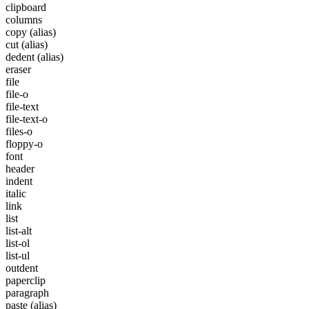
clipboard
columns
copy
(alias)
cut
(alias)
dedent
(alias)
eraser
file
file-o
file-text
file-text-o
files-o
floppy-o
font
header
indent
italic
link
list
list-alt
list-ol
list-ul
outdent
paperclip
paragraph
paste
(alias)