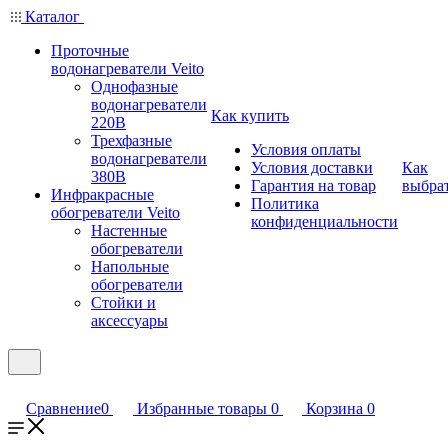
Каталог
Проточные
водонагреватели Veito
Однофазные
водонагреватели
Как купить
220В
Трехфазные
Условия оплаты
водонагреватели
Условия доставки
Как
380В
Гарантия на товар
выбра
Инфракрасные
Политика
обогреватели Veito
конфиденциальности
Настенные
обогреватели
Напольные
обогреватели
Стойки и
аксессуары
Сравнение
0
Избранные товары
0
Корзина
0