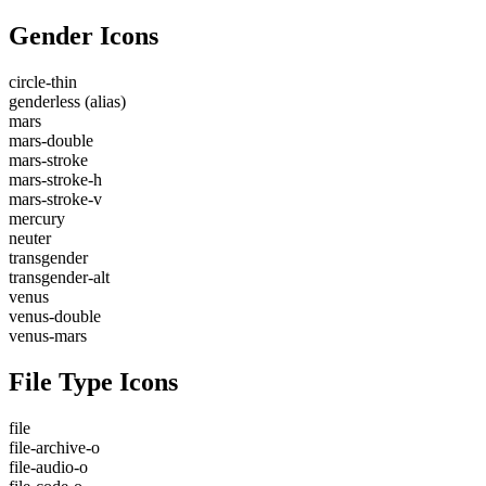
Gender Icons
circle-thin
genderless
(alias)
mars
mars-double
mars-stroke
mars-stroke-h
mars-stroke-v
mercury
neuter
transgender
transgender-alt
venus
venus-double
venus-mars
File Type Icons
file
file-archive-o
file-audio-o