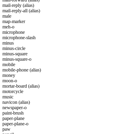
mail-reply
(alias)
mail-reply-all
(alias)
male
map-marker
meh-o
microphone
microphone-slash
minus
minus-circle
minus-square
minus-square-o
mobile
mobile-phone
(alias)
money
moon-o
mortar-board
(alias)
motorcycle
music
navicon
(alias)
newspaper-o
paint-brush
paper-plane
paper-plane-o
paw