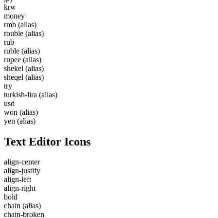
krw
money
rmb
(alias)
rouble
(alias)
rub
ruble
(alias)
rupee
(alias)
shekel
(alias)
sheqel
(alias)
try
turkish-lira
(alias)
usd
won
(alias)
yen
(alias)
Text Editor Icons
align-center
align-justify
align-left
align-right
bold
chain
(alias)
chain-broken