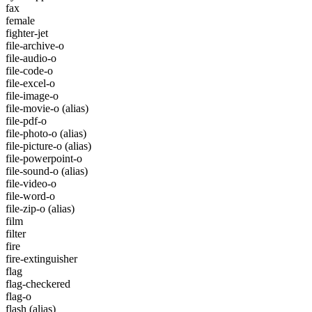
fax
female
fighter-jet
file-archive-o
file-audio-o
file-code-o
file-excel-o
file-image-o
file-movie-o
(alias)
file-pdf-o
file-photo-o
(alias)
file-picture-o
(alias)
file-powerpoint-o
file-sound-o
(alias)
file-video-o
file-word-o
file-zip-o
(alias)
film
filter
fire
fire-extinguisher
flag
flag-checkered
flag-o
flash
(alias)