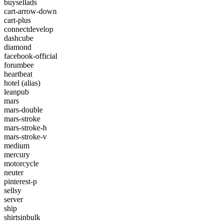
buysellads
cart-arrow-down
cart-plus
connectdevelop
dashcube
diamond
facebook-official
forumbee
heartbeat
hotel
(alias)
leanpub
mars
mars-double
mars-stroke
mars-stroke-h
mars-stroke-v
medium
mercury
motorcycle
neuter
pinterest-p
sellsy
server
ship
shirtsinbulk