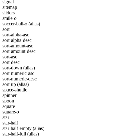
signal
sitemap
sliders
smile-o
soccer-ball-o
(alias)
sort
sort-alpha-asc
sort-alpha-desc
sort-amount-asc
sort-amount-desc
sort-asc
sort-desc
sort-down
(alias)
sort-numeric-asc
sort-numeric-desc
sort-up
(alias)
space-shuttle
spinner
spoon
square
square-o
star
star-half
star-half-empty
(alias)
star-half-full
(alias)