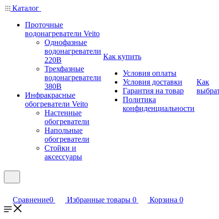
Каталог
Проточные
водонагреватели Veito
Однофазные
водонагреватели
Как купить
220В
Трехфазные
Условия оплаты
водонагреватели
Условия доставки
Как
380В
Гарантия на товар
выбра
Инфракрасные
Политика
обогреватели Veito
конфиденциальности
Настенные
обогреватели
Напольные
обогреватели
Стойки и
аксессуары
Сравнение
0
Избранные товары
0
Корзина
0