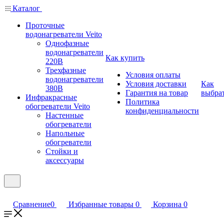
Каталог
Проточные
водонагреватели Veito
Однофазные
водонагреватели
Как купить
220В
Трехфазные
Условия оплаты
водонагреватели
Условия доставки
Как
380В
Гарантия на товар
выбра
Инфракрасные
Политика
обогреватели Veito
конфиденциальности
Настенные
обогреватели
Напольные
обогреватели
Стойки и
аксессуары
Сравнение
0
Избранные товары
0
Корзина
0