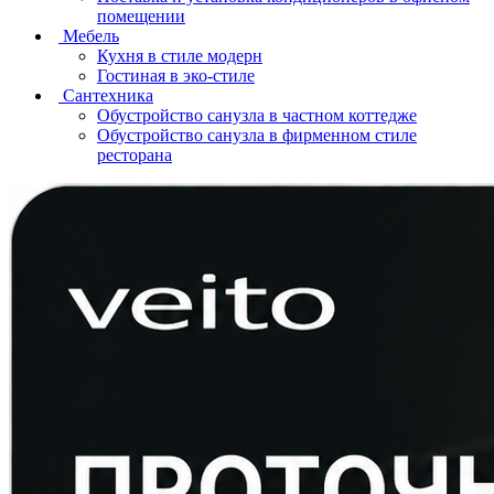
помещении
Мебель
Кухня в стиле модерн
Гостиная в эко-стиле
Сантехника
Обустройство санузла в частном коттедже
Обустройство санузла в фирменном стиле
ресторана