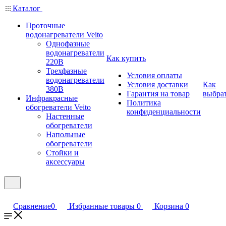
Каталог
Проточные
водонагреватели Veito
Однофазные
водонагреватели
Как купить
220В
Трехфазные
Условия оплаты
водонагреватели
Условия доставки
Как
380В
Гарантия на товар
выбра
Инфракрасные
Политика
обогреватели Veito
конфиденциальности
Настенные
обогреватели
Напольные
обогреватели
Стойки и
аксессуары
Сравнение
0
Избранные товары
0
Корзина
0