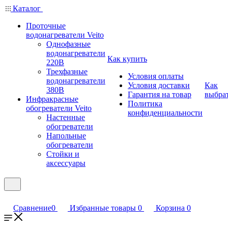
Каталог
Проточные
водонагреватели Veito
Однофазные
водонагреватели
Как купить
220В
Трехфазные
Условия оплаты
водонагреватели
Условия доставки
Как
380В
Гарантия на товар
выбра
Инфракрасные
Политика
обогреватели Veito
конфиденциальности
Настенные
обогреватели
Напольные
обогреватели
Стойки и
аксессуары
Сравнение
0
Избранные товары
0
Корзина
0