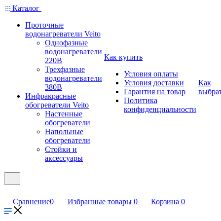
Каталог
Проточные
водонагреватели Veito
Однофазные
водонагреватели
Как купить
220В
Трехфазные
Условия оплаты
водонагреватели
Условия доставки
Как
380В
Гарантия на товар
выбра
Инфракрасные
Политика
обогреватели Veito
конфиденциальности
Настенные
обогреватели
Напольные
обогреватели
Стойки и
аксессуары
Сравнение
0
Избранные товары
0
Корзина
0