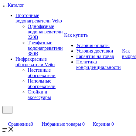
Каталог
Проточные
водонагреватели Veito
Однофазные
водонагреватели
Как купить
220В
Трехфазные
Условия оплаты
водонагреватели
Условия доставки
Как
380В
Гарантия на товар
выбра
Инфракрасные
Политика
обогреватели Veito
конфиденциальности
Настенные
обогреватели
Напольные
обогреватели
Стойки и
аксессуары
Сравнение
0
Избранные товары
0
Корзина
0