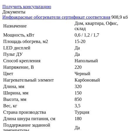
Получить консультацию
Документы
Инфракрасные обогреватели сертификат соответсвия
908,9 кб
Дом, квартира, Офис,
Назначение
склад
Мощность, кВт
0,6 / 1,2 / 1,7
Площадь обогрева, м2
15-20
LED дисплей
Да
Пульт ДУ
Да
Способ крепления
Напольный
Напряжение, В
220
Цвет
Черный
Нагревательный элемент
Карбоновый
Длина, мм
320
Ширина, мм
150
Высота, мм
850
Вес, кг
3,5
Страна производства
Турция
Длина шнура питания, см
180
Поддержание заданной
Да
температуры