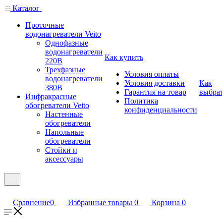
Каталог
Проточные
водонагреватели Veito
Однофазные
водонагреватели
Как купить
220В
Трехфазные
Условия оплаты
водонагреватели
Условия доставки
Как
380В
Гарантия на товар
выбра
Инфракрасные
Политика
обогреватели Veito
конфиденциальности
Настенные
обогреватели
Напольные
обогреватели
Стойки и
аксессуары
Сравнение
0
Избранные товары
0
Корзина
0